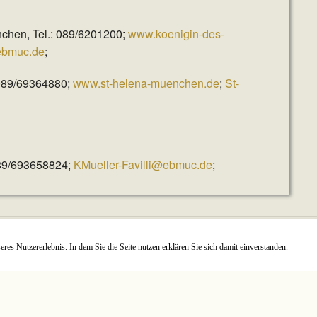
nchen, Tel.: 089/6201200;
www.koenigin-des-
ebmuc.de
;
 089/69364880;
www.st-helena-muenchen.de
;
St-
 089/693658824;
KMueller-Favilli@ebmuc.de
;
es Nutzererlebnis. In dem Sie die Seite nutzen erklären Sie sich damit einverstanden.