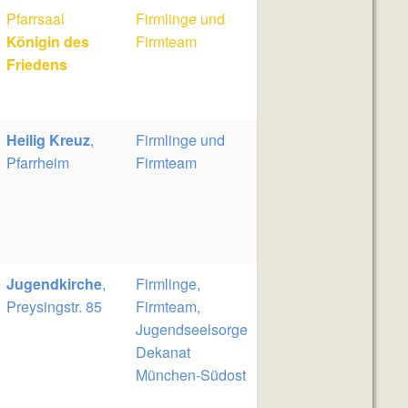
Pfarrsaal
Firmlinge und
Königin des
Firmteam
Friedens
Heilig Kreuz
,
Firmlinge und
Pfarrheim
Firmteam
Jugendkirche
,
Firmlinge,
Preysingstr. 85
Firmteam,
Jugendseelsorge
Dekanat
München-Südost