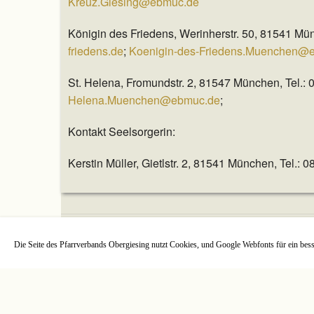
Kreuz.Giesing@ebmuc.de
Königin des Friedens, Werinherstr. 50, 81541 Mü
friedens.de
;
Koenigin-des-Friedens.Muenchen@
St. Helena, Fromundstr. 2, 81547 München, Tel.:
Helena.Muenchen@ebmuc.de
;
Kontakt Seelsorgerin:
Kerstin Müller, Gietlstr. 2, 81541 München, Tel.:
Login
Die Seite des Pfarrverbands Obergiesing nutzt Cookies, und Google Webfonts für ein besser
PFARRVERBAND OBERGIESING
GIETLSTR. 2, 81541 MÜNCHEN