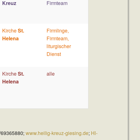
Kreuz
Firmteam
Kirche
St.
Firmlinge,
Helena
Firmteam,
liturgischer
Dienst
Kirche
St.
alle
Helena
89/69365880;
www.heilig-kreuz-giesing.de
;
Hl-